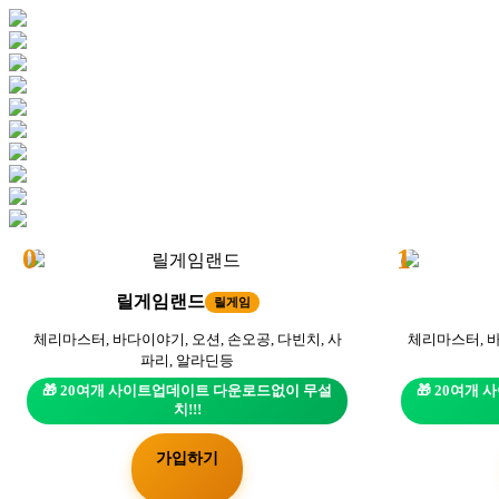
0
1
릴게임랜드
릴게임
체리마스터, 바다이야기, 오션, 손오공, 다빈치, 사
체리마스터, 바
파리, 알라딘등
🎁 20여개 사이트업데이트 다운로드없이 무설
🎁 20여개
치!!!
가입하기