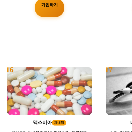
가입하기
16
17
맥스비아
제네릭