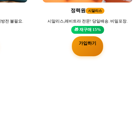
정력원
시알리스
처방전 불필요.
시알리스,레비트라 전문! 당일배송. 비밀포장.
🎁 재구매 15%
가입하기