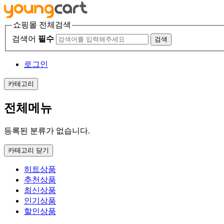
쇼핑몰 전체검색
검색어
필수
검색
로그인
카테고리
전체메뉴
등록된 분류가 없습니다.
카테고리 닫기
히트상품
추천상품
최신상품
인기상품
할인상품