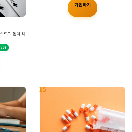
가입하기
스포츠. 업계 최
30)
15