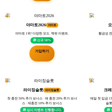
4
5
야마토2026
오
야마토
야마토 1위! 다양한 모드. 잭팟 이벤트.
황금성 전
🎁 신규 50%
가입하기
8
9
라이징슬롯
크레
라이징슬롯
첫 충전 50% 추가 보너스 · 매 충전 20% 추가 보너
매일 첫 입금 15
스 · 재충전 10% 추가 보너스
슬롯
🎁 상시 이벤트 진행합니다.
🎁