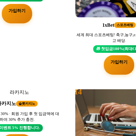
가입하기
1xBet
스포츠베팅
세계 최대 스포츠베팅! 축구,농구,e
고 배당.
🎁 첫입금100%(최대€1
가입하기
14
라카지노
슬롯카지노
30% · 회원 가입 후 첫 입금액에 대
하여 30% 추가 충전.
 이벤트 5% 진행합니다.