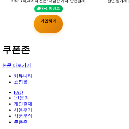
카마그라,제네릭 전문! 저렴한 가격. 안전결제.
천연 발기제 
🎁 3+1 이벤트
가입하기
쿠폰존
본문 바로가기
커뮤니티
쇼핑몰
FAQ
1:1문의
개인결제
사용후기
상품문의
쿠폰존