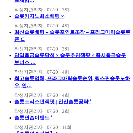
료체험…
작성자
관리자
07-20
3
회
슬롯카지노최소배팅 ∞
작성자
관리자
07-20
4
회
최신슬롯배팅 – 슬롯포인트조작 – 프라그마틱슬롯쿠
폰 ⊂
작성자
관리자
07-20
3
회
당일출금슬롯당첨 × 슬롯추천잭팟 × 즉시출금슬롯
보너스 …
작성자
관리자
07-20
4
회
최고슬롯업체, 프라그마틱슬롯순위, 퀵스핀슬롯노하
우, 인…
작성자
관리자
07-20
4
회
슬롯프리스핀잭팟 | 안전슬롯공략 ˚
작성자
관리자
07-20
2
회
슬롯연습이벤트 ˚
작성자
관리자
07-20
11
회