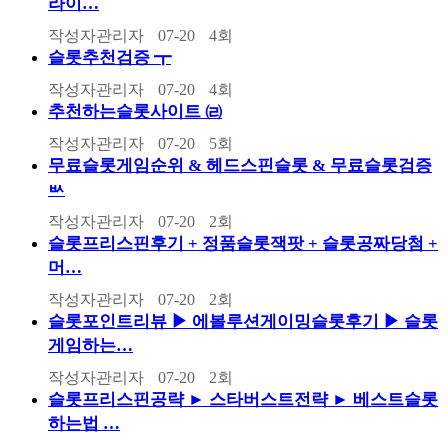
라이…
작성자
관리자
07-20
4
회
슬롯추천검증 ┳
작성자
관리자
07-20
4
회
추천하는슬롯사이트 ㈃
작성자
관리자
07-20
5
회
무료슬롯게임순위 & 헤드스핀슬롯 & 무료슬롯검증
ㅄ
작성자
관리자
07-20
2
회
슬롯프리스핀후기 + 정품슬롯잭팟 + 슬롯공짜당첨 +
머…
작성자
관리자
07-20
2
회
슬롯포인트리뷰 ▶ 에볼루션게이밍슬롯후기 ▶ 슬롯
게임하는…
작성자
관리자
07-20
2
회
슬롯프리스핀공략 ► 스타버스트전략 ► 베스트슬롯
하는법 …