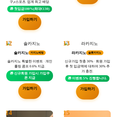
구,e스포츠. 업계 최고 배당.
🎁 첫입금100%(최대€130)
가입하기
12
13
솔카지노
라카지노
카지노베팅
슬롯카지노
솔카지노 특별한 이벤트 · 개인
신규가입 첫충 30% · 회원 가입
롤링 콤프 0.6% 지급.
후 첫 입금액에 대하여 30% 추
가 충전.
🎁 신규회원 가입시 가입쿠
폰 지급
🎁 이벤트 5% 진행합니다.
가입하기
가입하기
14
15