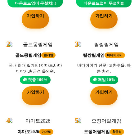
다운로드없이 무설치!!!
다운로드없이 무설치!!!
가입하기
가입하기
2
3
골드몽릴게임
릴짱릴게임
릴게임
바다이야기
국내 최대 릴게임! 야마토,바다
바다이야기 전문! 고환수율. 빠
이야기,황금성 올인원.
른 환전.
🎁 첫충 100%
🎁 매일 10%
가입하기
가입하기
4
5
야마토2026
오징어릴게임
야마토
황금성