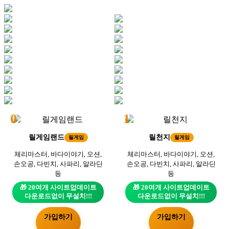
0
1
릴게임랜드
릴천지
릴게임
릴게임
체리마스터, 바다이야기, 오션,
체리마스터, 바다이야기, 오션,
손오공, 다빈치, 사파리, 알라딘
손오공, 다빈치, 사파리, 알라딘
등
등
🎁 20여개 사이트업데이트
🎁 20여개 사이트업데이트
다운로드없이 무설치!!!
다운로드없이 무설치!!!
가입하기
가입하기