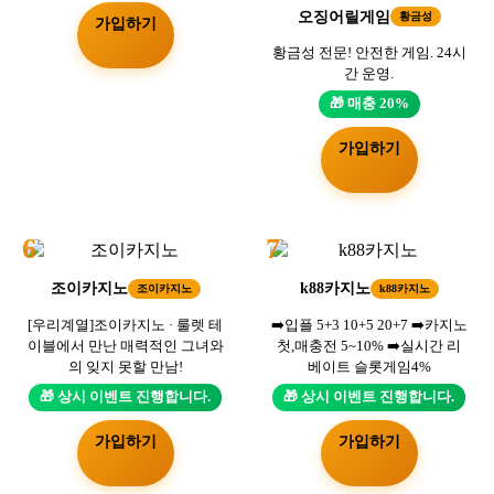
오징어릴게임
황금성
가입하기
황금성 전문! 안전한 게임. 24시
간 운영.
🎁 매충 20%
가입하기
6
7
조이카지노
k88카지노
조이카지노
k88카지노
[우리계열]조이카지노 · 룰렛 테
➡️입플 5+3 10+5 20+7 ➡️카지노
이블에서 만난 매력적인 그녀와
첫,매충전 5~10% ➡️실시간 리
의 잊지 못할 만남!
베이트 슬롯게임4%
🎁 상시 이벤트 진행합니다.
🎁 상시 이벤트 진행합니다.
가입하기
가입하기