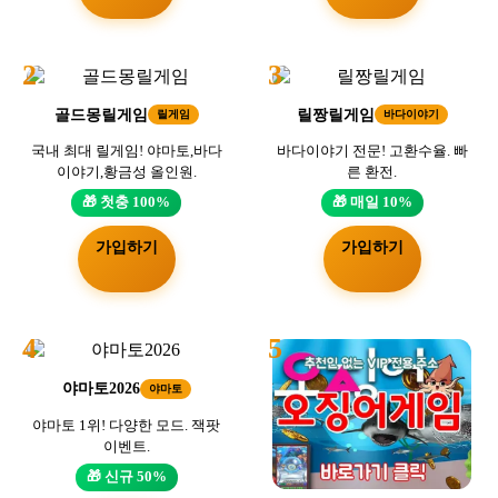
2
3
골드몽릴게임
릴짱릴게임
릴게임
바다이야기
국내 최대 릴게임! 야마토,바다
바다이야기 전문! 고환수율. 빠
이야기,황금성 올인원.
른 환전.
🎁 첫충 100%
🎁 매일 10%
가입하기
가입하기
4
5
야마토2026
야마토
야마토 1위! 다양한 모드. 잭팟
이벤트.
🎁 신규 50%