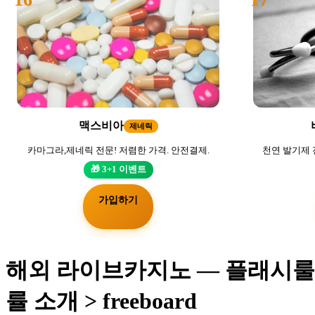
맥스비아
제네릭
카마그라,제네릭 전문! 저렴한 가격. 안전결제.
천연 발기제 
🎁 3+1 이벤트
가입하기
해외 라이브카지노 — 플래시룰
률 소개 > freeboard