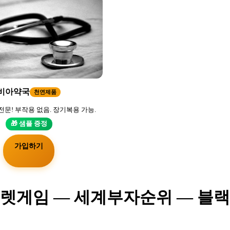
비아약국
천연제품
전문! 부작용 없음. 장기복용 가능.
🎁 샘플 증정
가입하기
렛게임 — 세계부자순위 — 블랙