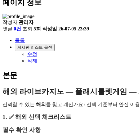
페이지 정보
작성자
관리자
댓글
0건
조회
5회
작성일
26-07-05 23:39
목록
게시판 리스트 옵션
수정
삭제
본문
해외 라이브카지노 — 플래시룰렛게임 — 
신뢰할 수 있는
해외
를 찾고 계신가요? 선택 기준부터 안전 이
1. ✅ 해외 선택 체크리스트
필수 확인 사항