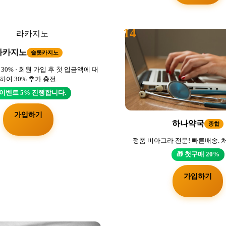
14
라카지노
슬롯카지노
30% · 회원 가입 후 첫 입금액에 대
하여 30% 추가 충전.
 이벤트 5% 진행합니다.
가입하기
하나약국
종합
정품 비아그라 전문! 빠른배송. 
🎁 첫구매 20%
가입하기