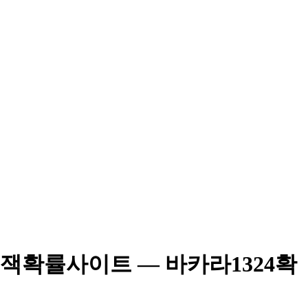
잭확률사이트 — 바카라1324확