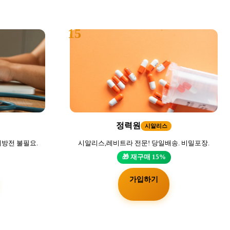
15
정력원
시알리스
처방전 불필요.
시알리스,레비트라 전문! 당일배송. 비밀포장.
🎁 재구매 15%
가입하기