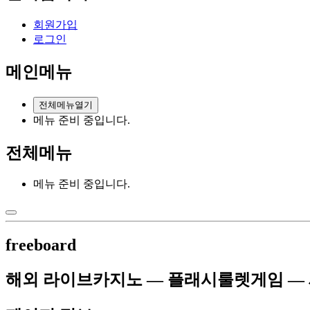
회원가입
로그인
메인메뉴
전체메뉴열기
메뉴 준비 중입니다.
전체메뉴
메뉴 준비 중입니다.
freeboard
해외 라이브카지노 — 플래시룰렛게임 — 