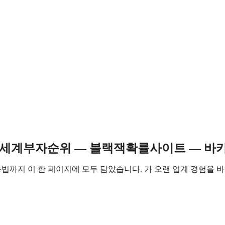
세계부자순위 — 블랙잭확률사이트 — 바카
용법까지 이 한 페이지에 모두 담았습니다. 가 오랜 업계 경험을 