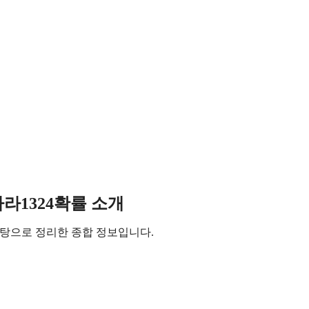
라1324확률 소개
바탕으로 정리한 종합 정보입니다.