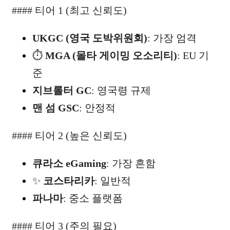
#### 티어 1 (최고 신뢰도)
UKGC (영국 도박위원회)
: 가장 엄격
⏱️
MGA (몰타 게이밍 오소리티)
: EU 기
준
지브롤터 GC
: 영국령 규제
맨 섬 GSC
: 안정적
#### 티어 2 (높은 신뢰도)
큐라소 eGaming
: 가장 흔함
✨
코스타리카
: 일반적
파나마
: 중소 플랫폼
#### 티어 3 (주의 필요)