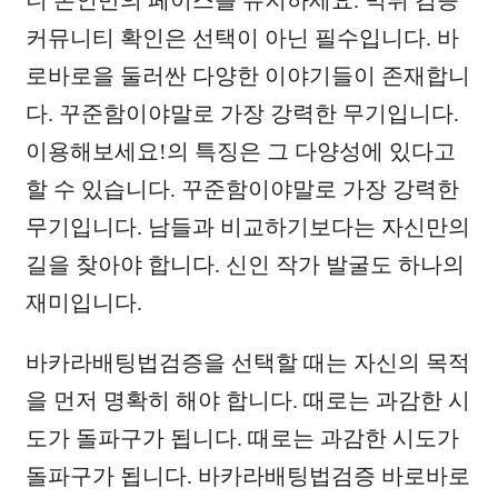
니 본인만의 페이스를 유지하세요. 먹튀 검증
커뮤니티 확인은 선택이 아닌 필수입니다. 바
로바로을 둘러싼 다양한 이야기들이 존재합니
다. 꾸준함이야말로 가장 강력한 무기입니다.
이용해보세요!의 특징은 그 다양성에 있다고
할 수 있습니다. 꾸준함이야말로 가장 강력한
무기입니다. 남들과 비교하기보다는 자신만의
길을 찾아야 합니다. 신인 작가 발굴도 하나의
재미입니다.
바카라배팅법검증을 선택할 때는 자신의 목적
을 먼저 명확히 해야 합니다. 때로는 과감한 시
도가 돌파구가 됩니다. 때로는 과감한 시도가
돌파구가 됩니다. 바카라배팅법검증 바로바로