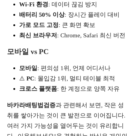
Wi-Fi 환경
: 데이터 끊김 방지
배터리 50% 이상
: 장시간 플레이 대비
가로 모드 고정
: 큰 화면 확보
최신 브라우저
: Chrome, Safari 최신 버전
모바일 vs PC
모바일
: 편의성 1위, 언제 어디서나
⚠️
PC
: 몰입감 1위, 멀티 테이블 최적
크로스 플랫폼
: 한 계정으로 양쪽 자유
바카라배팅법검증
과 관련해서 보면, 작은 성
취를 쌓아가는 것이 큰 발전으로 이어집니다.
여러 가지 가능성을 열어두는 것이 유리합니