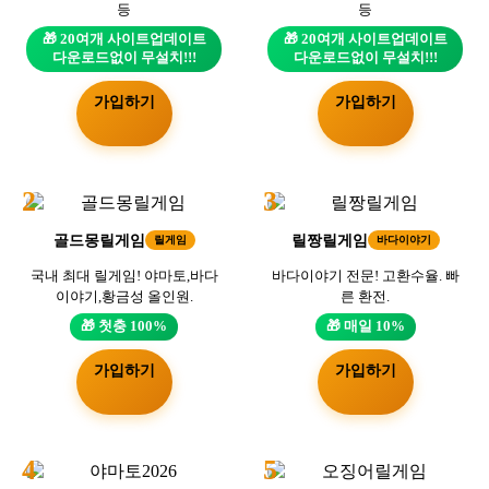
등
등
🎁 20여개 사이트업데이트
🎁 20여개 사이트업데이트
다운로드없이 무설치!!!
다운로드없이 무설치!!!
가입하기
가입하기
2
3
골드몽릴게임
릴짱릴게임
릴게임
바다이야기
국내 최대 릴게임! 야마토,바다
바다이야기 전문! 고환수율. 빠
이야기,황금성 올인원.
른 환전.
🎁 첫충 100%
🎁 매일 10%
가입하기
가입하기
4
5