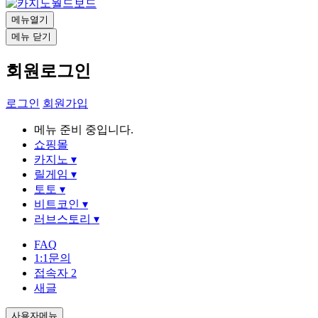
메뉴열기
메뉴 닫기
회원로그인
로그인
회원가입
메뉴 준비 중입니다.
쇼핑몰
카지노 ▾
릴게임 ▾
토토 ▾
비트코인 ▾
러브스토리 ▾
FAQ
1:1문의
접속자
2
새글
사용자메뉴