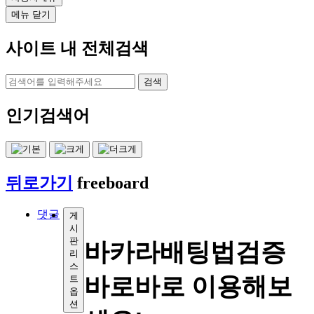
메뉴 닫기
사이트 내 전체검색
검색
인기검색어
뒤로가기
freeboard
댓글
게
시
판
바카라배팅법검증
리
스
바로바로 이용해보
트
옵
션