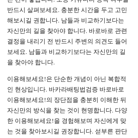
반드시 살펴보세요. 충분한 시간을 두고 고민
해보시길 권합니다. 남들과 비교하기보다는
자신만의 길을 찾아야 합니다. 바로바로 관련
결정을 내리기 전 반드시 주변의 의견도 들어
보세요. 남들과 비교하기보다는 자신만의 길
을 찾아야 합니다.
이용해보세요!은 단순한 개념이 아닌 복합적
인 현상입니다. 바카라배팅법검증 바로바로
이용해보세요!의 장단점을 충분히 이해한 뒤
자신만의 방식을 찾는 것이 현명합니다. 다양
한 이용해보세요!을 경험해보며 자신에게 맞
는 것을 찾아보시길 권장합니다. 섣부른 판단