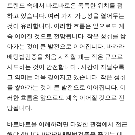
트렌드 속에서 바로바로은 독특한 위치를 점
하고 있습니다. 여러 가지 가능성을 열어두는
것이 유리합니다. 이러한 흐름은 앞으로도 계
속 이어질 것으로 전망됩니다. 작은 성취를 쌓
아가는 것이 큰 발전으로 이어집니다. 바카라
배팅법검증을 처음 시작할 때는 작은 규모로
시도하는 것이 안전합니다 . 시간이 지날수록
그 의미는 더욱 깊어지고 있습니다. 작은 성취
를 쌓아가는 것이 큰 발전으로 이어집니다. 이
러한 흐름은 앞으로도 계속 이어질 것으로 전
망됩니다.
바로바로을 이해하려면 다양한 관점에서 접근
해야 합니다. 바카라배팅법검증을 즐기는 데