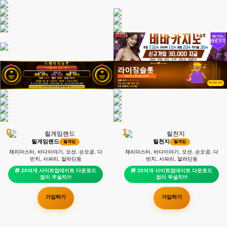
0
1
릴게임랜드
릴천지
릴게임
릴게임
체리마스터, 바다이야기, 오션, 손오공, 다
체리마스터, 바다이야기, 오션, 손오공, 다
빈치, 사파리, 알라딘등
빈치, 사파리, 알라딘등
🎁 20여개 사이트업데이트 다운로드
🎁 20여개 사이트업데이트 다운로드
없이 무설치!!!
없이 무설치!!!
가입하기
가입하기