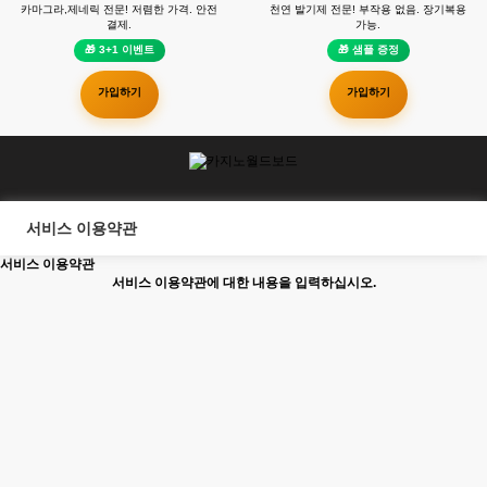
카마그라,제네릭 전문! 저렴한 가격. 안전
천연 발기제 전문! 부작용 없음. 장기복용
결제.
가능.
🎁 3+1 이벤트
🎁 샘플 증정
가입하기
가입하기
서비스 이용약관
서비스 이용약관
서비스 이용약관에 대한 내용을 입력하십시오.