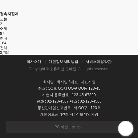
접속자집계
오늘
2
어제
87
최대
184
전체
3,795
회사소개
개인정보처리방침
서비스이용약관
Copyright ©
소유하신 도메인.
All rights reserved.
회사명 : 회사명 / 대표 : 대표자명
주소 : OO도 OO시 OO구 OO동 123-45
사업자 등록번호 : 123-45-67890
전화 : 02-123-4567 팩스 : 02-123-4568
통신판매업신고번호 : 제 OO구 - 123호
개인정보관리책임자 : 정보책임자명
PC 버전으로 보기