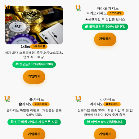
10
11
파라오카지노
스포츠베팅
★신규가입 후 첫입금 보너스
🎁 롤링조건은 500% 입니다.
가입하기
1xBet
스포츠베팅
세계 최대 스포츠베팅! 축구,농구,e스포츠.
업계 최고 배당.
🎁 첫입금100%(최대€130)
가입하기
12
13
솔카지노
라카지노
카지노베팅
슬롯카지노
솔카지노 특별한 이벤트 · 개인롤링 콤프
신규가입 첫충 30% · 회원 가입 후 첫 입
0.6% 지급.
금액에 대하여 30% 추가 충전.
🎁 신규회원 가입시 가입쿠폰 지급
🎁 이벤트 5% 진행합니다.
가입하기
가입하기