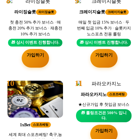
8
9
라이징슬롯
크레이지슬롯
라이징슬롯
크레이지슬롯
첫 충전 50% 추가 보너스 · 매
매일 첫 입금 15% 보너스 · 두
충전 20% 추가 보너스 · 재충전
번째 입금 10% 추가 · 슬롯카지
10% 추가 보너스
노스포츠 전용 롤링
🎁 상시 이벤트 진행합니다.
🎁 상시 이벤트 진행합니다.
가입하기
가입하기
10
11
파라오카지노
스포츠베팅
★신규가입 후 첫입금 보너스
🎁 롤링조건은 500% 입니
다.
1xBet
스포츠베팅
가입하기
세계 최대 스포츠베팅! 축구,농