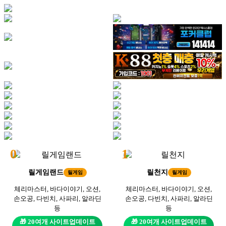
0
1
릴게임랜드
릴천지
릴게임
릴게임
체리마스터, 바다이야기, 오션,
체리마스터, 바다이야기, 오션,
손오공, 다빈치, 사파리, 알라딘
손오공, 다빈치, 사파리, 알라딘
등
등
🎁 20여개 사이트업데이트
🎁 20여개 사이트업데이트